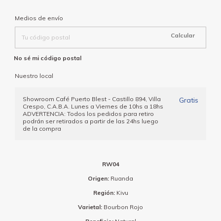
Entregas para el CP:
Cambiar CP
Medios de envío
Calcular
No sé mi código postal
Nuestro local
Showroom Café Puerto Blest - Castillo 894, Villa
Gratis
Crespo, C.A.B.A. Lunes a Viernes de 10hs a 18hs
ADVERTENCIA: Todos los pedidos para retiro
podrán ser retirados a partir de las 24hs luego
de la compra
RW04
Origen:
Ruanda
Región:
Kivu
Varietal:
Bourbon Rojo