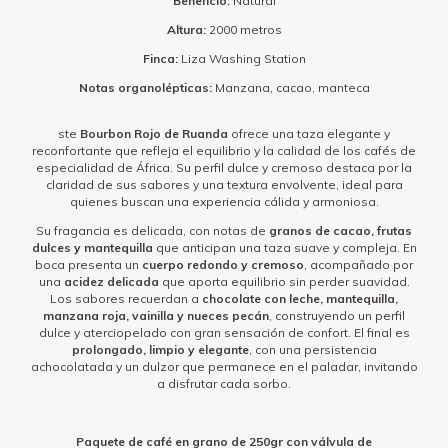
Beneficio:
Natural
Altura:
2000 metros
Finca:
Liza Washing Station
Notas organolépticas:
Manzana, cacao, manteca
ste
Bourbon Rojo de Ruanda
ofrece una taza elegante y
reconfortante que refleja el equilibrio y la calidad de los cafés de
especialidad de África. Su perfil dulce y cremoso destaca por la
claridad de sus sabores y una textura envolvente, ideal para
quienes buscan una experiencia cálida y armoniosa.
Su fragancia es delicada, con notas de
granos de cacao, frutas
dulces y mantequilla
que anticipan una taza suave y compleja. En
boca presenta un
cuerpo redondo y cremoso
, acompañado por
una
acidez delicada
que aporta equilibrio sin perder suavidad.
Los sabores recuerdan a
chocolate con leche, mantequilla,
manzana roja, vainilla y nueces pecán
, construyendo un perfil
dulce y aterciopelado con gran sensación de confort. El final es
prolongado, limpio y elegante
, con una persistencia
achocolatada y un dulzor que permanece en el paladar, invitando
a disfrutar cada sorbo.
Paquete de café en grano de 250gr con válvula de