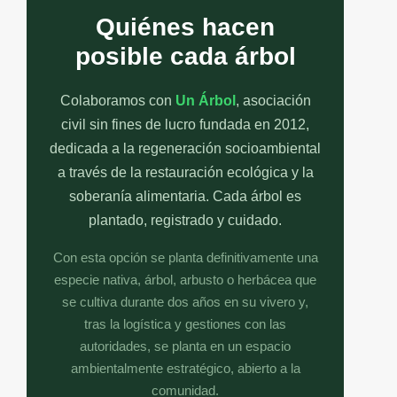
Quiénes hacen
posible cada árbol
Colaboramos con
Un Árbol
, asociación
civil sin fines de lucro fundada en 2012,
dedicada a la regeneración socioambiental
a través de la restauración ecológica y la
soberanía alimentaria. Cada árbol es
plantado, registrado y cuidado.
Con esta opción se planta definitivamente una
especie nativa, árbol, arbusto o herbácea que
se cultiva durante dos años en su vivero y,
tras la logística y gestiones con las
autoridades, se planta en un espacio
ambientalmente estratégico, abierto a la
comunidad.