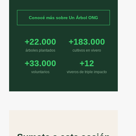
Conocé más sobre Un Árbol ONG
+22.000
+183.000
árboles plantados
cultivos en vivero
+33.000
+12
voluntarios
viveros de triple impacto