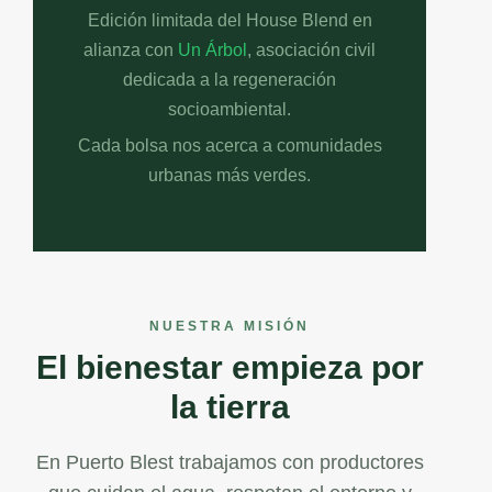
Edición limitada del House Blend en
alianza con
Un Árbol
, asociación civil
dedicada a la regeneración
socioambiental.
Cada bolsa nos acerca a comunidades
urbanas más verdes.
NUESTRA MISIÓN
El bienestar empieza por
la tierra
En Puerto Blest trabajamos con productores